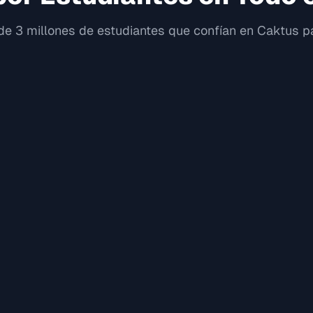
e 3 millones de estudiantes que confían en Caktus pa
"
"
Mikey P.
Jugador de Pathfinder