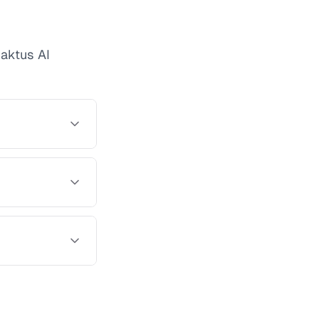
Caktus AI
os para juegos
 adaptados al
po y rol en tu