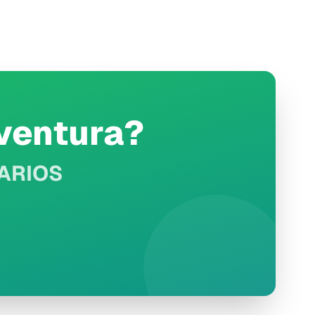
ventura?
UARIOS