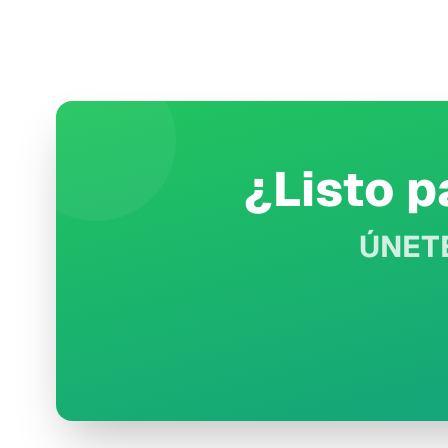
¿Listo 
ÚNETE