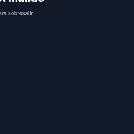
ra sobresalir.
"
"
Alex J.
Jugador de D&D