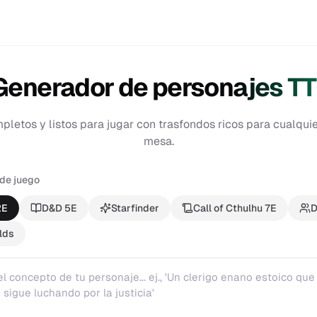
Generador de personajes T
pletos y listos para jugar con trasfondos ricos para cualqui
mesa.
 de juego
2E
D&D 5E
Starfinder
Call of Cthulhu 7E
D
lds