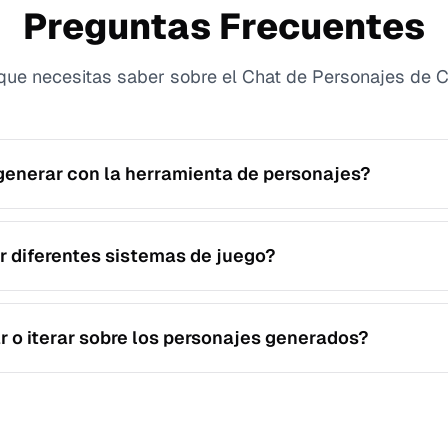
Preguntas Frecuentes
que necesitas saber sobre el Chat de Personajes de 
enerar con la herramienta de personajes?
conceptos de personajes, trasfondos, rasgos y detalles list
entes escenarios de juego.
r diferentes sistemas de juego?
ccionar entre los sistemas compatibles y obtener resultados
to de ese juego.
r o iterar sobre los personajes generados?
iones de seguimiento para refinar personalidad, historia, equi