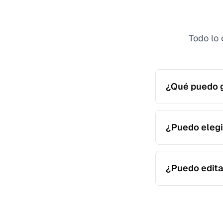
Todo lo 
¿Qué puedo g
Puedes generar 
de rol en difer
¿Puedo elegi
Sí. Puedes sele
estilo y contex
¿Puedo edita
Sí. Usa instrucc
campaña.