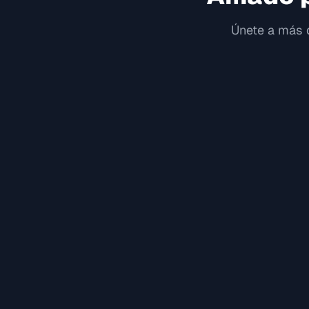
Únete a más d
"
"
Dana S.
Game Master