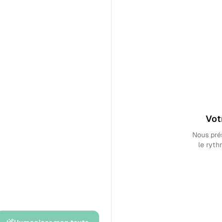
Votr
Nous pré
le ryth