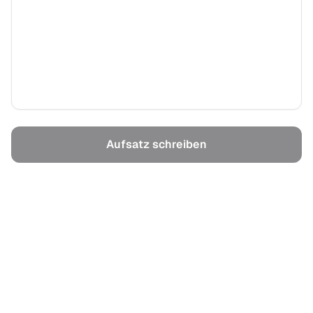
Wortanzahl - 1,000
Dateien hochladen
CORE-Suche
Suchen
Aufsatz schreiben