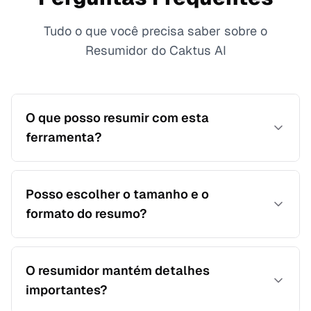
Tudo o que você precisa saber sobre o
Resumidor do Caktus AI
O que posso resumir com esta
ferramenta?
Você pode resumir artigos, anotações de aula,
trechos de livros-texto e arquivos enviados em
Posso escolher o tamanho e o
pontos-chave concisos.
formato do resumo?
Sim. Selecione breve, padrão ou detalhado e
escolha formatos como parágrafo, tópicos ou
O resumidor mantém detalhes
esquema.
importantes?