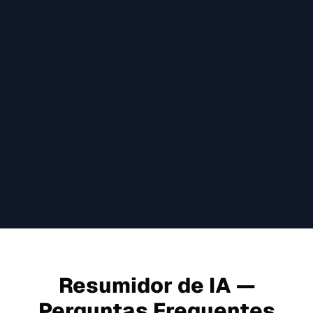
"
"
Aaron S.
Texas A&M University
Resumidor de IA —
Perguntas Frequentes